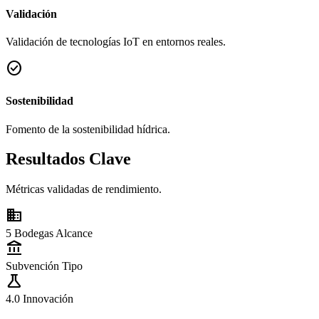
Validación
Validación de tecnologías IoT en entornos reales.
check_circle
Sostenibilidad
Fomento de la sostenibilidad hídrica.
Resultados Clave
Métricas validadas de rendimiento.
domain
5 Bodegas
Alcance
account_balance
Subvención
Tipo
science
4.0
Innovación