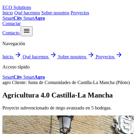
ECO Solutions
Inicio
Qué hacemos
Sobre nosotros
Proyectos
Smart
City
Smart
Agro
Contactar
menu
Contacto
Navegación
arrow_forward
arrow_forward
arrow_forward
arrow_forward
Inicio
Qué hacemos
Sobre nosotros
Proyectos
Acceso rápido
Smart
City
Smart
Agro
agro
Cliente: Junta de Comunidades de Castilla-La Mancha (Piloto)
Agricultura 4.0 Castilla-La Mancha
Proyecto subvencionado de riego avanzado en 5 bodegas.