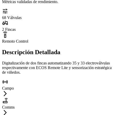
Métricas validadas de rendimiento.
tune
68
Válvulas
agriculture
2
Fincas
settings_remote
Remoto
Control
Descripción Detallada
Digitalización de dos fincas automatizando 35 y 33 electroválvulas
respectivamente con ECOS Remote Lite y sensorización estratégica
de viñedos.
sensors
Campo
arrow_forward_ios
router
Comms
arrow_forward_ios