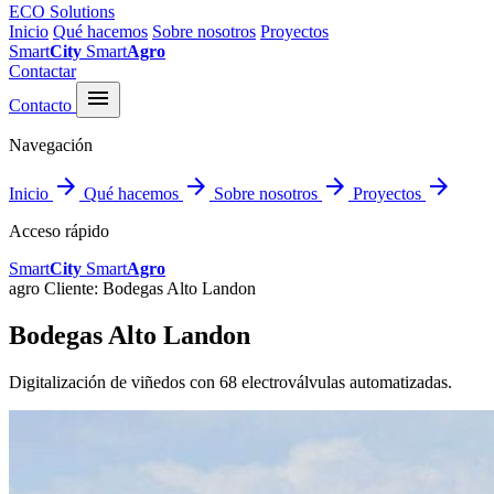
ECO Solutions
Inicio
Qué hacemos
Sobre nosotros
Proyectos
Smart
City
Smart
Agro
Contactar
menu
Contacto
Navegación
arrow_forward
arrow_forward
arrow_forward
arrow_forward
Inicio
Qué hacemos
Sobre nosotros
Proyectos
Acceso rápido
Smart
City
Smart
Agro
agro
Cliente: Bodegas Alto Landon
Bodegas Alto Landon
Digitalización de viñedos con 68 electroválvulas automatizadas.