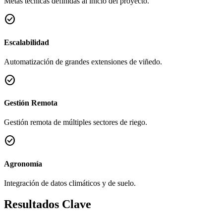
Metas técnicas definidas al inicio del proyecto.
check_circle
Escalabilidad
Automatización de grandes extensiones de viñedo.
check_circle
Gestión Remota
Gestión remota de múltiples sectores de riego.
check_circle
Agronomía
Integración de datos climáticos y de suelo.
Resultados Clave