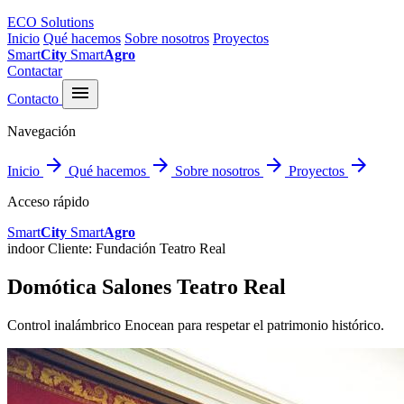
ECO Solutions
Inicio
Qué hacemos
Sobre nosotros
Proyectos
Smart
City
Smart
Agro
Contactar
menu
Contacto
Navegación
arrow_forward
arrow_forward
arrow_forward
arrow_forward
Inicio
Qué hacemos
Sobre nosotros
Proyectos
Acceso rápido
Smart
City
Smart
Agro
indoor
Cliente: Fundación Teatro Real
Domótica Salones Teatro Real
Control inalámbrico Enocean para respetar el patrimonio histórico.