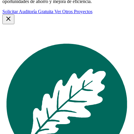
oportunidades de ahorro y mejora de eficiencia.
Solicitar Auditoría Gratuita
Ver Otros Proyectos
close