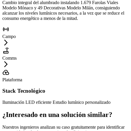
Cambio integral del alumbrado instalando 1.679 Farolas Viales
Modelo Mónaco y 49 Decorativas Modelo Milán, consiguiendo
alcanzar los niveles lumínicos necesarios, a la vez que se reduce el
consumo energético a menos de la mitad.
sensors
Campo
arrow_forward_ios
router
Comms
arrow_forward_ios
cloud_upload
Plataforma
Stack Tecnológico
Iluminación LED eficiente
Estudio lumínico personalizado
¿Interesado en una solución similar?
Nuestros ingenieros analizan su caso gratuitamente para identificar