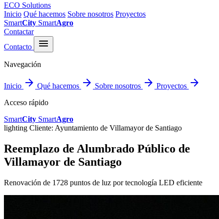
ECO Solutions
Inicio
Qué hacemos
Sobre nosotros
Proyectos
Smart
City
Smart
Agro
Contactar
menu
Contacto
Navegación
arrow_forward
arrow_forward
arrow_forward
arrow_forward
Inicio
Qué hacemos
Sobre nosotros
Proyectos
Acceso rápido
Smart
City
Smart
Agro
lighting
Cliente: Ayuntamiento de Villamayor de Santiago
Reemplazo de Alumbrado Público de
Villamayor de Santiago
Renovación de 1728 puntos de luz por tecnología LED eficiente