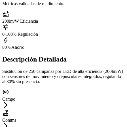
Métricas validadas de rendimiento.
factory
200lm/W
Eficiencia
tune
0-100%
Regulación
bolt
80%
Ahorro
Descripción Detallada
Sustitución de 250 campanas por LED de alta eficiencia (200lm/W)
con sensores de movimiento y crepusculares integrados, regulando
al 30% sin presencia.
sensors
Campo
arrow_forward_ios
router
Comms
arrow_forward_ios