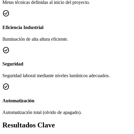
Metas técnicas definidas al inicio del proyecto.
check_circle
Eficiencia Industrial
Iluminación de alta altura eficiente.
check_circle
Seguridad
Seguridad laboral mediante niveles lumínicos adecuados.
check_circle
Automatización
Automatización total (olvido de apagado).
Resultados Clave