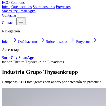
ECO Solutions
Inicio
Qué hacemos
Sobre nosotros
Proyectos
Smart
City
Smart
Agro
Contactar
menu
Contacto
Navegación
arrow_forward
arrow_forward
arrow_forward
arrow_forward
Inicio
Qué hacemos
Sobre nosotros
Proyectos
Acceso rápido
Smart
City
Smart
Agro
indoor
Cliente: Thyssenkrupp Elevadores
Industria Grupo Thyssenkrupp
Campanas LED inteligentes con ahorro por detección de presencia.